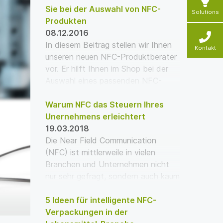
Sie bei der Auswahl von NFC-
Solutions
Produkten
08.12.2016
In diesem Beitrag stellen wir Ihnen
Kontakt
unseren neuen NFC-Produktberater
vor. Er hilft Ihnen im Shop bei der
Auswahl eines passenden NFC-
Produkts.
Warum NFC das Steuern Ihres
Unernehmens erleichtert
19.03.2018
Die Near Field Communication
(NFC) ist mittlerweile in vielen
Branchen und Unternehmen nicht
nur sehr gefragt, sondern auch kaum
noch wegzudenken. Ab…
5 Ideen für intelligente NFC-
Verpackungen in der