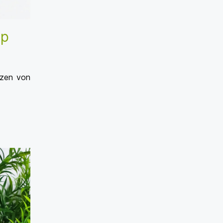
pp
tzen von