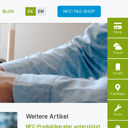
BLOG
DE
EN
NFC-TAG-SHOP
Shop
Cloud
Smart
FairWays
Tools
Weitere Artikel
NFC-Produktberater unterstützt