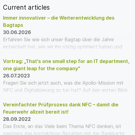
Current articles
Immer innovativer – die Weiterentwicklung des
Bagtaps
30.06.2026
Erfahren Sie wie sich unser Bagtap über die Jahre
entwickelt hat, wie wir ihn stetig optimiert haben und
welche neuen Bagtap Varianten es gibt!
Vortrag: „That's one small step for an IT department,
one giant leap for the company"
26.07.2023
Fragen Sie sich jetzt auch, was die Apollo-Mission mit
NFC und Digitalisierung zu tun hat? Auf den ersten Blick
nicht viel – doch wenn wir genauer hi…
Vereinfachter Prüfprozess dank NFC – damit die
Feuerwehr allzeit bereit ist!
28.09.2022
Das Erste, an das Viele beim Thema NFC denken, ist
meistens das kontaktlose Bezahlen mit der Bankkarte: