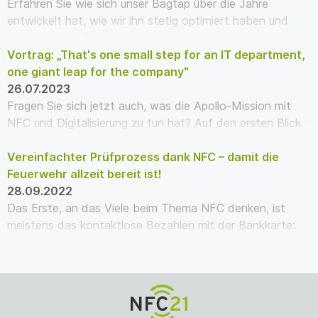
Erfahren Sie wie sich unser Bagtap über die Jahre
entwickelt hat, wie wir ihn stetig optimiert haben und
welche neuen Bagtap Varianten es gibt!
Vortrag: „That's one small step for an IT department,
one giant leap for the company"
26.07.2023
Fragen Sie sich jetzt auch, was die Apollo-Mission mit
NFC und Digitalisierung zu tun hat? Auf den ersten Blick
nicht viel – doch wenn wir genauer hi…
Vereinfachter Prüfprozess dank NFC – damit die
Feuerwehr allzeit bereit ist!
28.09.2022
Das Erste, an das Viele beim Thema NFC denken, ist
meistens das kontaktlose Bezahlen mit der Bankkarte:
Karte auf das Gerät legen – kurz warten – pie…