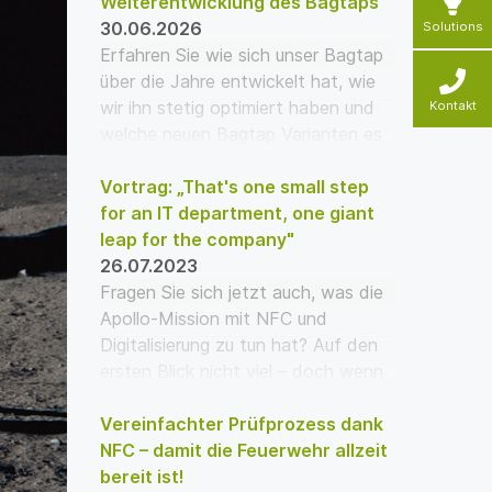
Weiterentwicklung des Bagtaps
30.06.2026
Solutions
Erfahren Sie wie sich unser Bagtap
über die Jahre entwickelt hat, wie
wir ihn stetig optimiert haben und
Kontakt
welche neuen Bagtap Varianten es
gibt!
Vortrag: „That's one small step
for an IT department, one giant
leap for the company"
26.07.2023
Fragen Sie sich jetzt auch, was die
Apollo-Mission mit NFC und
Digitalisierung zu tun hat? Auf den
ersten Blick nicht viel – doch wenn
wir genauer hi…
Vereinfachter Prüfprozess dank
NFC – damit die Feuerwehr allzeit
bereit ist!