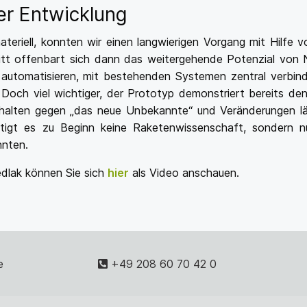
er Entwicklung
ateriell, konnten wir einen langwierigen Vorgang mit Hilfe 
itt offenbart sich dann das weitergehende Potenzial von 
automatisieren, mit bestehenden Systemen zentral verbin
Doch viel wichtiger, der Prototyp demonstriert bereits de
halten gegen „das neue Unbekannte“ und Veränderungen lä
igt es zu Beginn keine Raketenwissenschaft, sondern nu
nnten.
edlak können Sie sich
hier
als Video anschauen.
e
+49 208 60 70 42 0