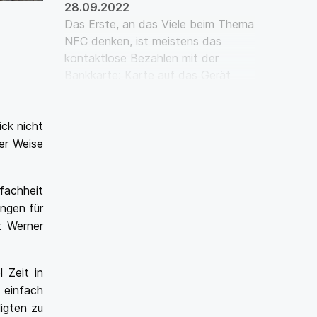
28.09.2022
Das Erste, an das Viele beim Thema
NFC denken, ist meistens das
kontaktlose Bezahlen mit der
Bankkarte: Karte auf das Gerät
legen – kurz warten – pie…
ick nicht
er Weise
fachheit
ungen für
t Werner
 Zeit in
 einfach
igten zu