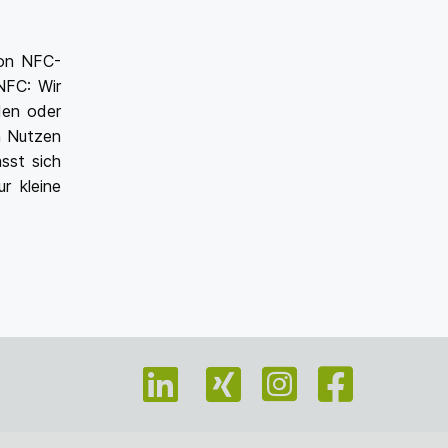
von NFC-
NFC: Wir
den oder
n Nutzen
sst sich
r kleine