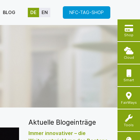
BLOG
DE
EN
NFC-TAG-SHOP
Shop
Cloud
Smart
FairWays
Aktuelle Blogeinträge
Tools
Immer innovativer – die