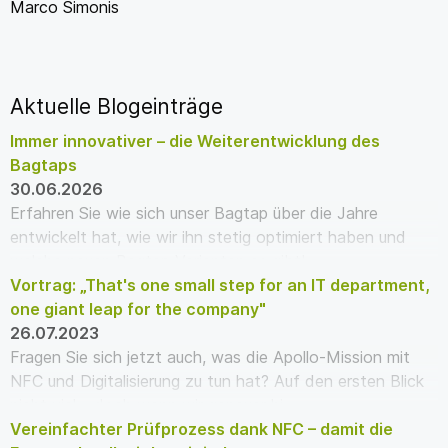
Marco Simonis
Aktuelle Blogeinträge
Immer innovativer – die Weiterentwicklung des
Bagtaps
30.06.2026
Erfahren Sie wie sich unser Bagtap über die Jahre
entwickelt hat, wie wir ihn stetig optimiert haben und
welche neuen Bagtap Varianten es gibt!
Vortrag: „That's one small step for an IT department,
one giant leap for the company"
26.07.2023
Fragen Sie sich jetzt auch, was die Apollo-Mission mit
NFC und Digitalisierung zu tun hat? Auf den ersten Blick
nicht viel – doch wenn wir genauer hi…
Vereinfachter Prüfprozess dank NFC – damit die