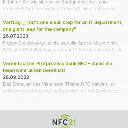
Erfahren Sie wie sich unser Bagtap über die Jahre
entwickelt hat, wie wir ihn stetig optimiert haben und
welche neuen Bagtap Varianten es gibt!
Vortrag: „That's one small step for an IT department,
one giant leap for the company"
26.07.2023
Fragen Sie sich jetzt auch, was die Apollo-Mission mit
NFC und Digitalisierung zu tun hat? Auf den ersten Blick
nicht viel – doch wenn wir genauer hi…
Vereinfachter Prüfprozess dank NFC – damit die
Feuerwehr allzeit bereit ist!
28.09.2022
Das Erste, an das Viele beim Thema NFC denken, ist
meistens das kontaktlose Bezahlen mit der Bankkarte:
Karte auf das Gerät legen – kurz warten – pie…