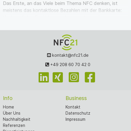
Das Erste, an das Viele beim Thema NFC denken, ist
meistens das kontaktlose Bezahlen mit der Bankkarte:
Karte auf das Gerät legen – kurz warten – pie…
kontakt@nfc21.de
+49 208 60 70 42 0
Info
Business
Home
Kontakt
Über Uns
Datenschutz
Nachhaltigkeit
Impressum
Referenzen