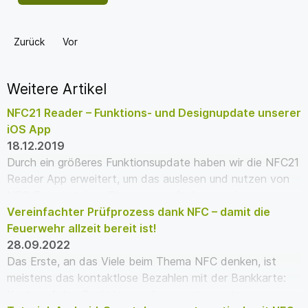
Zurück
Vor
Weitere Artikel
NFC21 Reader – Funktions- und Designupdate unserer
iOS App
18.12.2019
Durch ein größeres Funktionsupdate haben wir die NFC21
Reader App erweitert, um das auslesen und nutzen von
NFC-Tags mit dem iPhone so einfach wie mö…
Vereinfachter Prüfprozess dank NFC – damit die
Feuerwehr allzeit bereit ist!
28.09.2022
Das Erste, an das Viele beim Thema NFC denken, ist
meistens das kontaktlose Bezahlen mit der Bankkarte:
Karte auf das Gerät legen – kurz warten – pie…