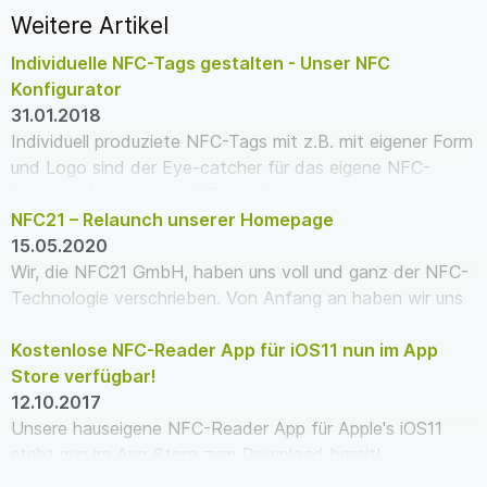
Weitere Artikel
Individuelle NFC-Tags gestalten - Unser NFC
Konfigurator
31.01.2018
Individuell produziete NFC-Tags mit z.B. mit eigener Form
und Logo sind der Eye-catcher für das eigene NFC-
Projekt. Mit unserem NFC-Konfigurator mach…
NFC21 – Relaunch unserer Homepage
15.05.2020
Wir, die NFC21 GmbH, haben uns voll und ganz der NFC-
Technologie verschrieben. Von Anfang an haben wir uns
als Anbieter gesehen, der in der Lage ist,…
Kostenlose NFC-Reader App für iOS11 nun im App
Store verfügbar!
12.10.2017
Unsere hauseigene NFC-Reader App für Apple's iOS11
steht nun im App Store zum Download bereit!